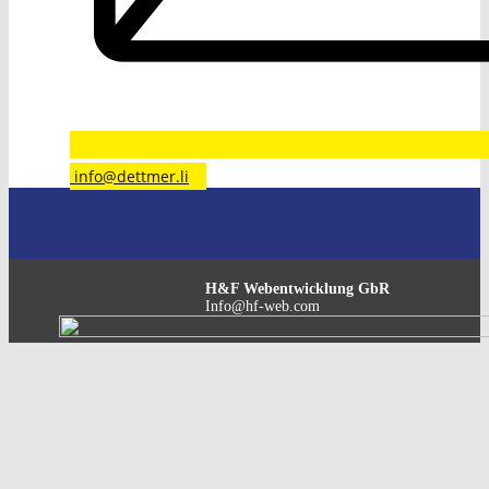
​info@dettmer.li
H&F Webentwicklung GbR
Info@hf-web.com