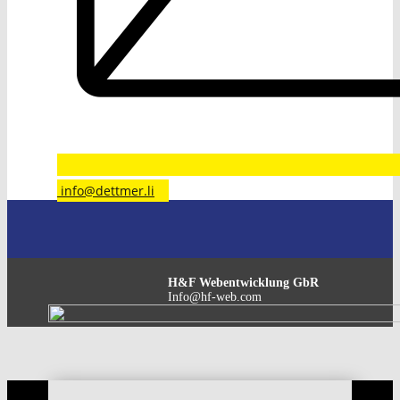
​info@dettmer.li
H&F Webentwicklung GbR
Info@hf-web.com