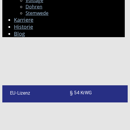
Voltlage
Dohren
Stemwede
Karriere
Historie
Blog
§ 54 KrWG
EU-Lizenz