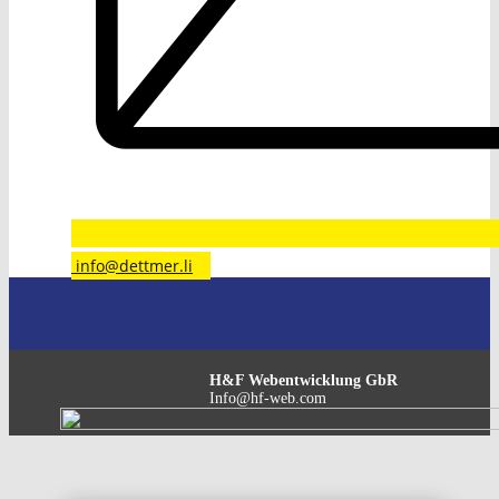
​info@dettmer.li
H&F Webentwicklung GbR
Info@hf-web.com