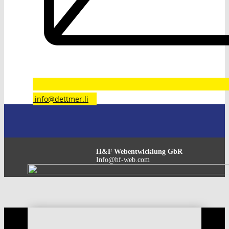
​info@dettmer.li
H&F Webentwicklung GbR
Info@hf-web.com