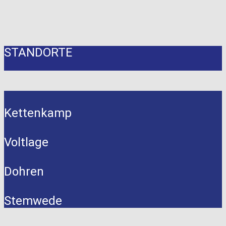
STANDORTE
Kettenkamp
Voltlage
Dohren
Stemwede