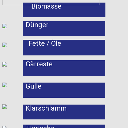
Biomasse
Dünger
Fette / Öle
Gärreste
Gülle
Klärschlamm