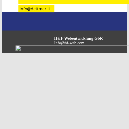
​info@dettmer.li
H&F Webentwicklung GbR
Info@hf-web.com