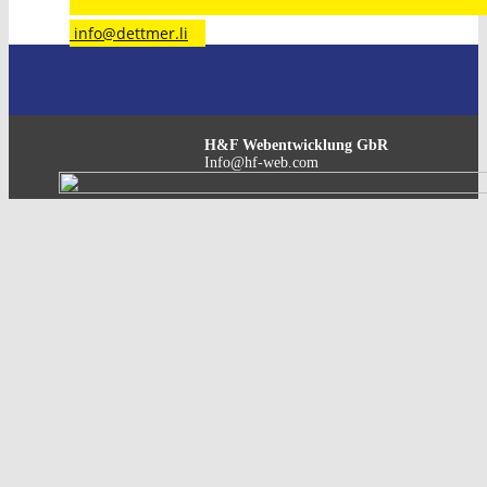
​info@dettmer.li
H&F Webentwicklung GbR
Info@hf-web.com