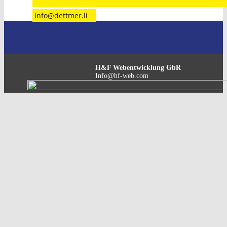
​info@dettmer.li
H&F Webentwicklung GbR
Info@hf-web.com