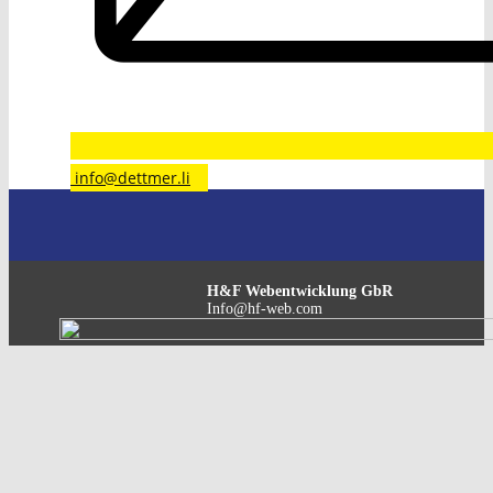
​info@dettmer.li
H&F Webentwicklung GbR
Info@hf-web.com