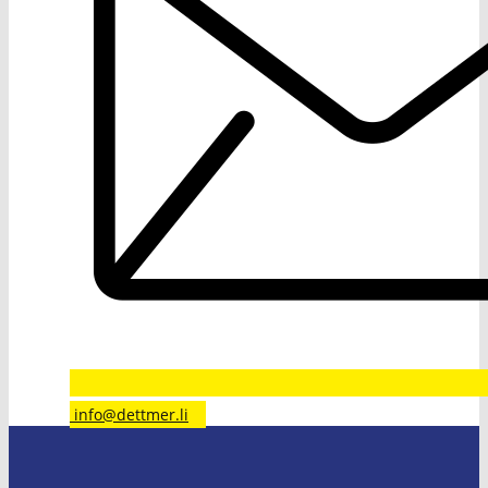
​info@dettmer.li